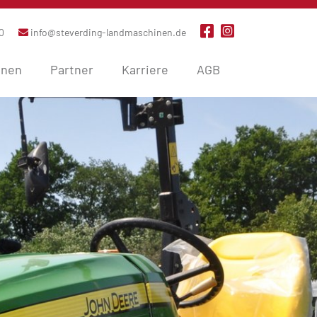
0
info@steverding-landmaschinen.de
inen
Partner
Karriere
AGB